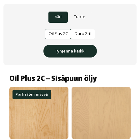
Väri
Tuote
Oil Plus 2C
DuroGrit
Tyhjennä kaikki
Oil Plus 2C – Sisäpuun öljy
Parhaiten myyvä