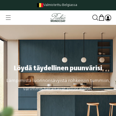
Ohita ja
Valmistettu Belgiassa
siirry
sisältöön
Ostoskori
Kirjaudu
sisään
Löydä täydellinen puunvärisi
Lämpimistä luonnonsävyistä rohkeisiin tummiin,
värimme herättävät puusi eloon.