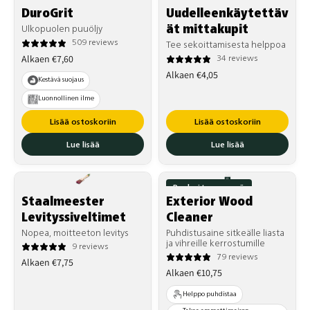
Parhaiten myyvä
DuroGrit
Uudelleenkäytettäv
ät mittakupit
Ulkopuolen puuöljy
509 reviews
Tee sekoittamisesta helppoa
Normaalihinta
Alkaen €7,60
34 reviews
Normaalihinta
Alkaen €4,05
Kestävä suojaus
Luonnollinen ilme
Lisää ostoskoriin
Lisää ostoskoriin
Lue lisää
Lue lisää
Parhaiten myyvä
Staalmeester
Exterior Wood
Levityssiveltimet
Cleaner
Nopea, moitteeton levitys
Puhdistusaine sitkeälle liasta
ja vihreille kerrostumille
9 reviews
79 reviews
Normaalihinta
Alkaen €7,75
Normaalihinta
Alkaen €10,75
Helppo puhdistaa