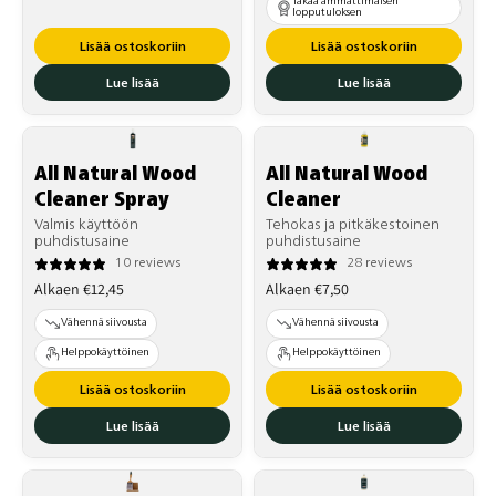
Takaa ammattimaisen
lopputuloksen
Lisää ostoskoriin
Lisää ostoskoriin
Lue lisää
Lue lisää
All Natural Wood
All Natural Wood
Cleaner Spray
Cleaner
Valmis käyttöön
Tehokas ja pitkäkestoinen
puhdistusaine
puhdistusaine
10 reviews
28 reviews
Normaalihinta
Normaalihinta
Alkaen €12,45
Alkaen €7,50
Vähennä siivousta
Vähennä siivousta
Helppokäyttöinen
Helppokäyttöinen
Lisää ostoskoriin
Lisää ostoskoriin
Lue lisää
Lue lisää