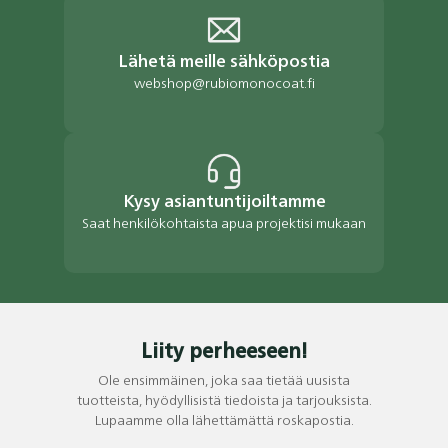
Lähetä meille sähköpostia
webshop@rubiomonocoat.fi
Kysy asiantuntijoiltamme
Saat henkilökohtaista apua projektisi mukaan
Liity perheeseen!
Ole ensimmäinen, joka saa tietää uusista
tuotteista, hyödyllisistä tiedoista ja tarjouksista.
Lupaamme olla lähettämättä roskapostia.