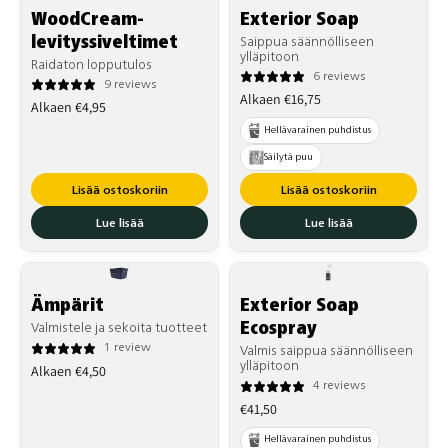
WoodCream-
Exterior Soap
levityssiveltimet
Saippua säännölliseen
ylläpitoon
Raidaton lopputulos
6 reviews
9 reviews
Normaalihinta
Alkaen €16,75
Normaalihinta
Alkaen €4,95
Hellävarainen puhdistus
Säilytä puu
Lisää ostoskoriin
Lisää ostoskoriin
Lue lisää
Lue lisää
Ämpärit
Exterior Soap
Ecospray
Valmistele ja sekoita tuotteet
1 review
Valmis saippua säännölliseen
Normaalihinta
ylläpitoon
Alkaen €4,50
4 reviews
Normaalihinta
€41,50
Hellävarainen puhdistus