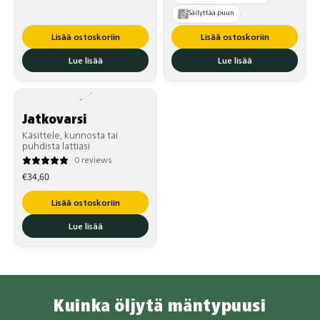
Säilyttää puun
Lisää ostoskoriin
Lisää ostoskoriin
Lue lisää
Lue lisää
Jatkovarsi
Käsittele, kunnosta tai
puhdista lattiasi
0 reviews
Normaalihinta
€34,60
Lisää ostoskoriin
Lue lisää
Kuinka öljytä mäntypuusi