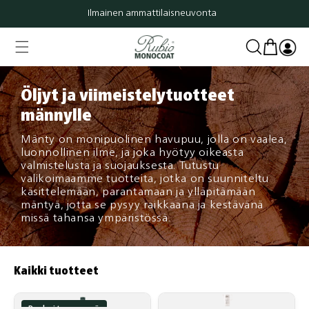
Ohita ja
Ilmainen ammattilaisneuvonta
siirry
sisältöön
Ostoskori
Kirjaudu
sisään
Öljyt ja viimeistelytuotteet
männylle
Mänty on monipuolinen havupuu, jolla on vaalea,
luonnollinen ilme, ja joka hyötyy oikeasta
valmistelusta ja suojauksesta. Tutustu
valikoimaamme tuotteita, jotka on suunniteltu
käsittelemään, parantamaan ja ylläpitämään
mäntyä, jotta se pysyy raikkaana ja kestävänä
missä tahansa ympäristössä.
Kaikki tuotteet